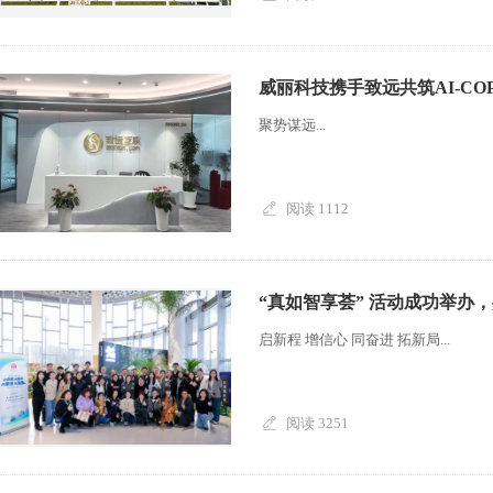
威丽科技携手致远共筑AI-C
聚势谋远...
阅读 1112
“真如智享荟” 活动成功举办
启新程 增信心 同奋进 拓新局...
阅读 3251