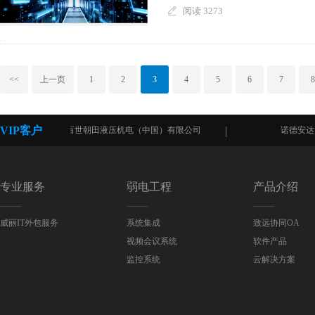
阅读 3273
<<
上一页
1
2
3
4
5
6
7
8
VIP客户
康百世朝田液压机电（中国）有限公司
诺德安达国际教
专业服务
弱电工程
产品介绍
威丽IT外包服务
系统集成
致远协同OA
视频会议系统
软件产品
监控系统
云解决方案