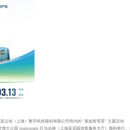
办，蔚蓝云创（上海）数字科技股份有限公司协办的 “真如智享荟” 主题活动
在世博大公国 jinglejungle 叮当丛林（上海蓝花园游客服务大厅）顺利举行