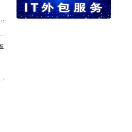
:37
至
:54