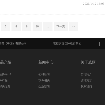
2026/1/12 16:05
7
8
9
10
...
下一页
>>
国）有限公司
诺德安达国际教育集团
宁波
品介绍
新闻中心
关于威丽
远协同OA
公司新闻
公司简介
件产品
软件相关
诚聘英才
解决方案
企业新闻
联系我们