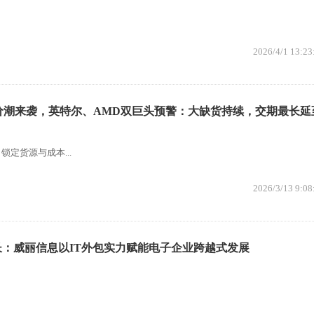
2026/4/1 13:23
价潮来袭，英特尔、AMD双巨头预警：大缺货持续，交期最长延
定货源与成本...
2026/3/13 9:08
：威丽信息以IT外包实力赋能电子企业跨越式发展