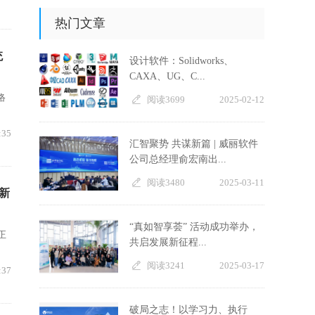
热门文章
统
设计软件：Solidworks、
CAXA、UG、C...
络
阅读3699
2025-02-12
:35
汇智聚势 共谋新篇 | 威丽软件
公司总经理俞宏南出...
阅读3480
2025-03-11
新
“真如智享荟” 活动成功举办，
正
共启发展新征程...
阅读3241
2025-03-17
:37
破局之志！以学习力、执行