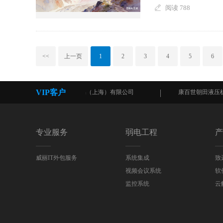
阅读 788
<<
上一页
1
2
3
4
5
6
VIP客户
缔展国际贸易（上海）有限公司
康百世朝田液压机电（中
专业服务
弱电工程
产
威丽IT外包服务
系统集成
致
视频会议系统
软
监控系统
云