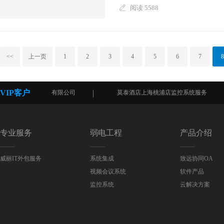
阅读 5588
<<
上一页
1
2
3
4
5
6
7
8
VIP客户
体系统（上海）有限公司
莫泰酒店上海桃浦店监控系统服务
专业服务
弱电工程
产品介绍
威丽IT外包服务
系统集成
致远协同OA
视频会议系统
软件产品
监控系统
云解决方案